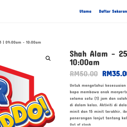
Utama
Daftar Sekara
 | 09:00am – 10:00am
Shah Alam – 2
10:00am
Original
RM
50.00
RM
35.0
price
was:
Untuk mengetahui kesesuaian 
RM50.0
bapa membawa anak menyertai ‘
selama satu (1) jam dan sala
di dalam kelas. Aktiviti di da
minit dan 15 minit terakhir, i
penerangan lanjut tentang kel
Out of stock