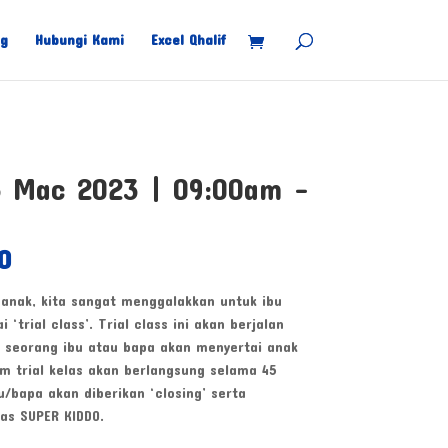
ng
Hubungi Kami
Excel Qhalif
5 Mac 2023 | 09:00am –
Current
0
price
is:
anak, kita sangat menggalakkan untuk ibu
0.
RM35.00.
trial class’. Trial class ini akan berjalan
h seorang ibu atau bapa akan menyertai anak
lam trial kelas akan berlangsung selama 45
bu/bapa akan diberikan ‘closing’ serta
as SUPER KIDDO.