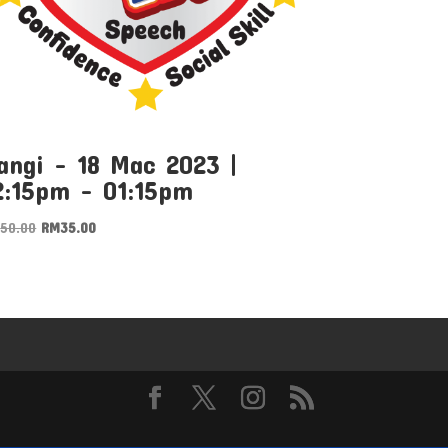
angi – 18 Mac 2023 |
2:15pm – 01:15pm
Original
Current
M
50.00
RM
35.00
price
price
was:
is:
RM50.00.
RM35.00.