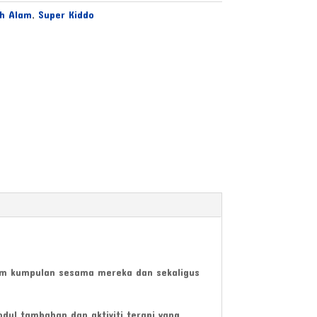
h Alam
,
Super Kiddo
alam kumpulan sesama mereka dan sekaligus
dul tambahan dan aktiviti terapi yang