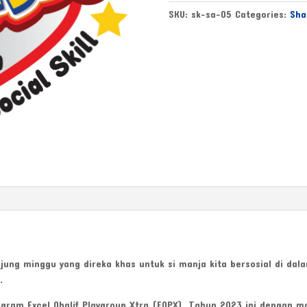
SKU:
sk-sa-05
Categories:
Sha
jung minggu yang direka khas untuk si manja kita bersosial di d
.
ram Excel Qhalif Playgroup Xtra (EQPX). Tahun 2023 ini dengan mo