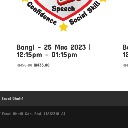
Bangi – 25 Mac 2023 |
B
12:15pm – 01:15pm
1
Original
Current
RM
50.00
RM
35.00
R
price
price
was:
is:
RM50.00.
RM35.00.
Excel Qhalif
 Excel Qhalif Sdn. Bhd. (1212310-A)