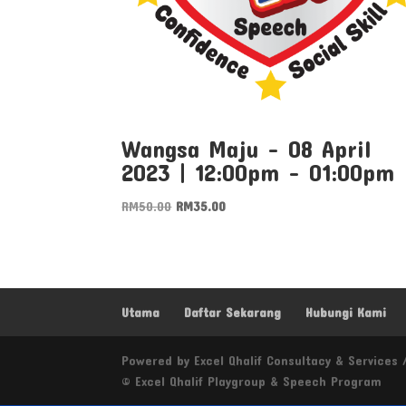
Wangsa Maju – 08 April
2023 | 12:00pm – 01:00pm
Original
Current
RM
50.00
RM
35.00
price
price
was:
is:
RM50.00.
RM35.00.
Utama
Daftar Sekarang
Hubungi Kami
Powered by Excel Qhalif Consultacy & Services /
© Excel Qhalif Playgroup & Speech Program